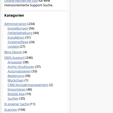
Online-Recherche-Tool
für eine
menüorientierte Support-Suche.
Kategorien
Administration
(234)
Einstellungen
(56)
Fehlerbehebung
(94)
Installation
(31)
Systempflege
(24)
Update
(27)
Blog-Design
(4)
DMS-Support
(246)
Anpassen
(38)
Archiv-Strukturen
(37)
Automatisieren
(33)
Bedienung
(39)
Blockchain
(1)
CRM-Kontaktmanagement
(2)
Importieren
(46)
Mobile App
(10)
Suchen
(35)
In eigener Sache
(11)
Scannen
(104)