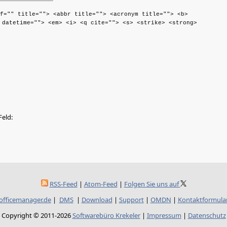
f="" title=""> <abbr title=""> <acronym title=""> <b>
 datetime=""> <em> <i> <q cite=""> <s> <strike> <strong>
Feld:
RSS-Feed
|
Atom-Feed
|
Folgen Sie uns auf
officemanager.de
|
DMS
|
Download
|
Support
|
OMDN
|
Kontaktformula
Copyright © 2011-2026
Softwarebüro Krekeler
|
Impressum
|
Datenschutz