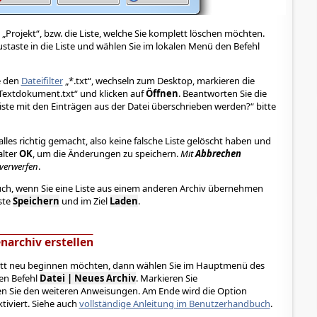
 „Projekt“, bzw. die Liste, welche Sie komplett löschen möchten.
ustaste in die Liste und wählen Sie im lokalen Menü den Befehl
e den
Dateifilter
„*.txt“, wechseln zum Desktop, markieren die
Textdokument.txt“ und klicken auf
Öffnen
. Beantworten Sie die
Liste mit den Einträgen aus der Datei überschrieben werden?“ bitte
alles richtig gemacht, also keine falsche Liste gelöscht haben und
alter
OK
, um die Änderungen zu speichern.
Mit
Abbrechen
verwerfen
.
uch, wenn Sie eine Liste aus einem anderen Archiv übernehmen
ste
Speichern
und im Ziel
Laden
.
archiv erstellen
lett neu beginnen möchten, dann wählen Sie im Hauptmenü des
en Befehl
Datei | Neues Archiv
. Markieren Sie
n Sie den weiteren Anweisungen. Am Ende wird die Option
ktiviert. Siehe auch
vollständige Anleitung im Benutzerhandbuch
.