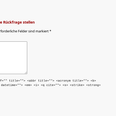
 Rückfrage stellen
rforderliche Felder sind markiert *
f="" title=""> <abbr title=""> <acronym title=""> <b>
 datetime=""> <em> <i> <q cite=""> <s> <strike> <strong>