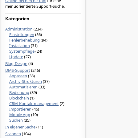
Online-Recherche-Tool
für eine
menüorientierte Support-Suche.
Kategorien
Administration
(234)
Einstellungen
(56)
Fehlerbehebung
(94)
Installation
(31)
Systempflege
(24)
Update
(27)
Blog-Design
(4)
DMS-Support
(246)
Anpassen
(38)
Archiv-Strukturen
(37)
Automatisieren
(33)
Bedienung
(39)
Blockchain
(1)
CRM-Kontaktmanagement
(2)
Importieren
(46)
Mobile App
(10)
Suchen
(35)
In eigener Sache
(11)
Scannen
(104)