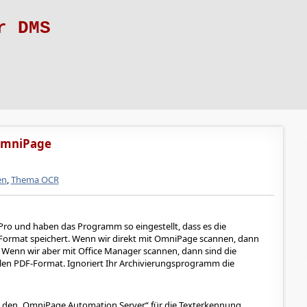
r DMS
 OmniPage
en
,
Thema OCR
o und haben das Programm so eingestellt, dass es die
Format speichert. Wenn wir direkt mit OmniPage scannen, dann
. Wenn wir aber mit Office Manager scannen, dann sind die
en PDF-Format. Ignoriert Ihr Archivierungsprogramm die
 den „OmniPage Automation Server“ für die Texterkennung.