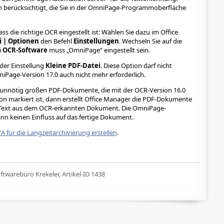
n berücksichtigt, die Sie in der OmniPage-Programmoberfläche
dass die richtige OCR eingestellt ist: Wählen Sie dazu im Office
i | Optionen
den Befehl
Einstellungen
. Wechseln Sie auf die
i
OCR-Software
muss „OmniPage“ eingestellt sein.
 der Einstellung
Kleine PDF-Datei
. Diese Option darf nicht
niPage-Version 17.0 auch nicht mehr erforderlich.
 unnötig großen PDF-Dokumente, die mit der OCR-Version 16.0
on markiert ist, dann erstellt Office Manager die PDF-Dokumente
n Text aus dem OCR-erkannten Dokument. Die OmniPage-
n keinen Einfluss auf das fertige Dokument.
A für die Langzeitarchivierung erstellen
.
twarebüro Krekeler, Artikel-ID 1438