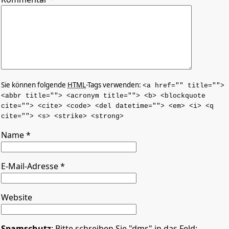
Sie können folgende
HTML
-Tags verwenden:
<a href="" title="">
<abbr title=""> <acronym title=""> <b> <blockquote
cite=""> <cite> <code> <del datetime=""> <em> <i> <q
cite=""> <s> <strike> <strong>
Name
*
E-Mail-Adresse
*
Website
Spamschutz
: Bitte schreiben Sie "dms" in das Feld: