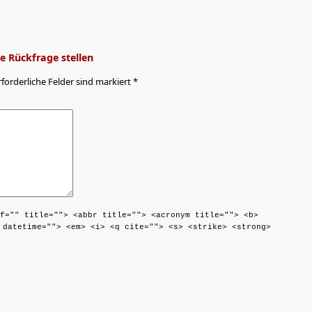
 Rückfrage stellen
rforderliche Felder sind markiert *
f="" title=""> <abbr title=""> <acronym title=""> <b>
 datetime=""> <em> <i> <q cite=""> <s> <strike> <strong>