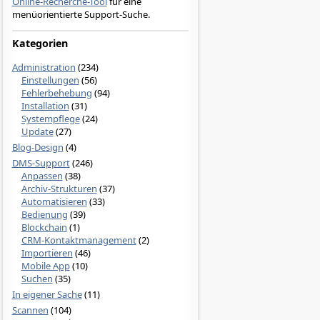
Online-Recherche-Tool
für eine
menüorientierte Support-Suche.
Kategorien
Administration
(234)
Einstellungen
(56)
Fehlerbehebung
(94)
Installation
(31)
Systempflege
(24)
Update
(27)
Blog-Design
(4)
DMS-Support
(246)
Anpassen
(38)
Archiv-Strukturen
(37)
Automatisieren
(33)
Bedienung
(39)
Blockchain
(1)
CRM-Kontaktmanagement
(2)
Importieren
(46)
Mobile App
(10)
Suchen
(35)
In eigener Sache
(11)
Scannen
(104)