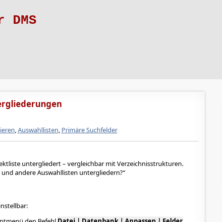
r DMS
tergliederungen
ieren
,
Auswahllisten
,
Primäre Suchfelder
ektliste untergliedert – vergleichbar mit Verzeichnisstrukturen.
 und andere Auswahllisten untergliedern?
instellbar:
uptmenü den Befehl
Datei | Datenbank | Anpassen | Felder