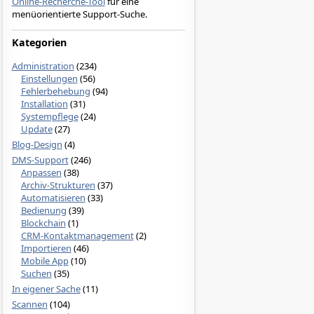
Online-Recherche-Tool
für eine
menüorientierte Support-Suche.
Kategorien
Administration
(234)
Einstellungen
(56)
Fehlerbehebung
(94)
Installation
(31)
Systempflege
(24)
Update
(27)
Blog-Design
(4)
DMS-Support
(246)
Anpassen
(38)
Archiv-Strukturen
(37)
Automatisieren
(33)
Bedienung
(39)
Blockchain
(1)
CRM-Kontaktmanagement
(2)
Importieren
(46)
Mobile App
(10)
Suchen
(35)
In eigener Sache
(11)
Scannen
(104)