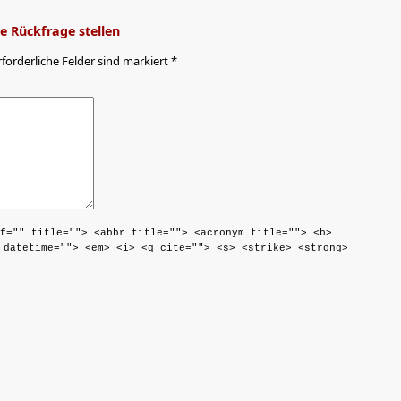
 Rückfrage stellen
rforderliche Felder sind markiert *
f="" title=""> <abbr title=""> <acronym title=""> <b>
 datetime=""> <em> <i> <q cite=""> <s> <strike> <strong>