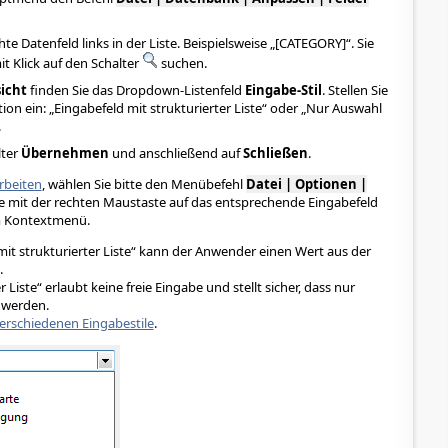
 Datenfeld links in der Liste. Beispielsweise „[CATEGORY]“. Sie
t Klick auf den Schalter
suchen.
icht
finden Sie das Dropdown-Listenfeld
Eingabe-Stil
. Stellen Sie
on ein: „Eingabefeld mit strukturierter Liste“ oder „Nur Auswahl
.
lter
Übernehmen
und anschließend auf
Schließen
.
arbeiten
, wählen Sie bitte den Menübefehl
Datei | Optionen |
ie mit der rechten Maustaste auf das entsprechende Eingabefeld
 Kontextmenü.
mit strukturierter Liste“ kann der Anwender einen Wert aus der
.
Liste“ erlaubt keine freie Eingabe und stellt sicher, dass nur
 werden.
erschiedenen Eingabestile
.