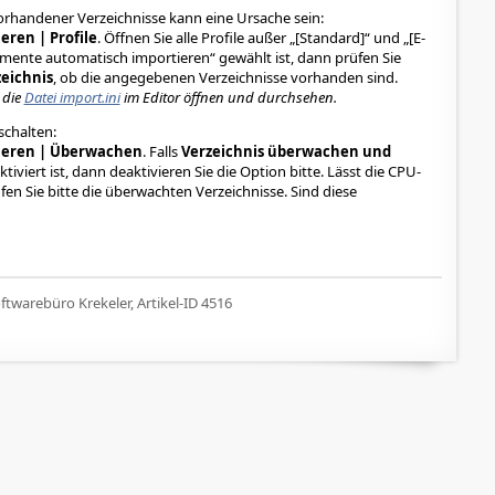
rhandener Verzeichnisse kann eine Ursache sein:
eren | Profile
. Öffnen Sie alle Profile außer „[Standard]“ und „[E-
ente automatisch importieren“ gewählt ist, dann prüfen Sie
eichnis
, ob die angegebenen Verzeichnisse vorhanden sind.
 die
Datei import.ini
im Editor öffnen und durchsehen.
chalten:
ieren | Überwachen
. Falls
Verzeichnis überwachen und
ktiviert ist, dann deaktivieren Sie die Option bitte. Lässt die CPU-
n Sie bitte die überwachten Verzeichnisse. Sind diese
twarebüro Krekeler, Artikel-ID 4516