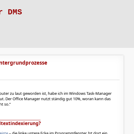
r DMS
ntergrundprozesse
uter zu laut geworden ist, habe ich im Windows Task-Manager
t. Der Office Manager nutzt ständig gut 10%, woran kann das
ht so.
ltextindexierung?
eiste
– die linke untere Ecke im Programmfenster. Ist dort ein