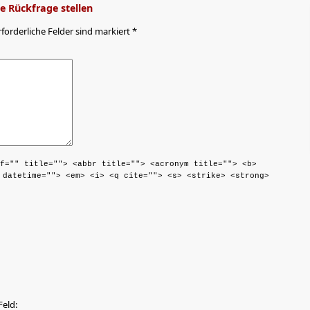
 Rückfrage stellen
rforderliche Felder sind markiert *
f="" title=""> <abbr title=""> <acronym title=""> <b>
 datetime=""> <em> <i> <q cite=""> <s> <strike> <strong>
Feld: