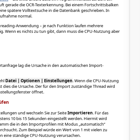
uft gerade die OCR-Texterkennung. Bei einem Fortschrittsbalken
ine spätere Volltextsuche in die Datenbank geschrieben. In
saufnahme normal.
threading-Anwendung – je nach Funktion laufen mehrere
ig. Wenn es nichts zu tun gibt, dann muss die CPU-Nutzung aber
rtanfrage lag die Ursache in den automatischen Import-
ehl
Datei | Optionen | Einstellungen
. Wenn die CPU-Nutzung
ist dies die Ursache. Der für den Import zuständige Thread wird
stellungsfenster öffnet.
üfen
stellungen und wechseln Sie zur Seite
Importieren
. Für das
stens 10 bis 15 Sekunden eingestellt werden. Hiermit wird
gramm die in den Importprofilen mit Modus „automatisch“
chsucht. Zum Beispiel würde ein Wert von 1 mit vielen zu
n eine ständige CPU-Nutzung verursachen.