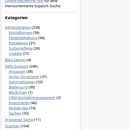
Online-Recherche-Tool
für eine
menüorientierte Support-Suche.
Kategorien
Administration
(234)
Einstellungen
(56)
Fehlerbehebung
(94)
Installation
(31)
Systempflege
(24)
Update
(27)
Blog-Design
(4)
DMS-Support
(246)
Anpassen
(38)
Archiv-Strukturen
(37)
Automatisieren
(33)
Bedienung
(39)
Blockchain
(1)
CRM-Kontaktmanagement
(2)
Importieren
(46)
Mobile App
(10)
Suchen
(35)
In eigener Sache
(11)
Scannen
(104)