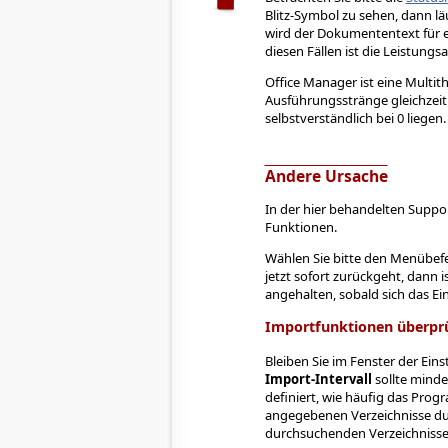
Blitz-Symbol zu sehen, dann lä
wird der Dokumententext für e
diesen Fällen ist die Leistung
Office Manager ist eine Multi
Ausführungsstränge gleichzeit
selbstverständlich bei 0 liegen.
Andere Ursache
In der hier behandelten Suppo
Funktionen.
Wählen Sie bitte den Menübef
jetzt sofort zurückgeht, dann 
angehalten, sobald sich das Ein
Importfunktionen überpr
Bleiben Sie im Fenster der Ein
Import-Intervall
sollte minde
definiert, wie häufig das Pro
angegebenen Verzeichnisse dur
durchsuchenden Verzeichnisse