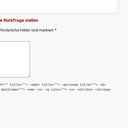
 Rückfrage stellen
rforderliche Felder sind markiert *
f="" title=""> <abbr title=""> <acronym title=""> <b>
 datetime=""> <em> <i> <q cite=""> <s> <strike> <strong>