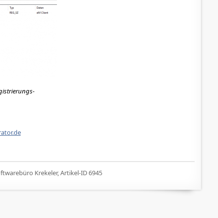
gistrierungs-
ator.de
twarebüro Krekeler, Artikel-ID 6945