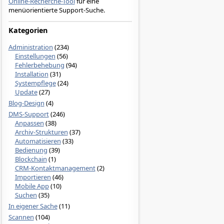
Online-Recherche-Tool
für eine
menüorientierte Support-Suche.
Kategorien
Administration
(234)
Einstellungen
(56)
Fehlerbehebung
(94)
Installation
(31)
Systempflege
(24)
Update
(27)
Blog-Design
(4)
DMS-Support
(246)
Anpassen
(38)
Archiv-Strukturen
(37)
Automatisieren
(33)
Bedienung
(39)
Blockchain
(1)
CRM-Kontaktmanagement
(2)
Importieren
(46)
Mobile App
(10)
Suchen
(35)
In eigener Sache
(11)
Scannen
(104)