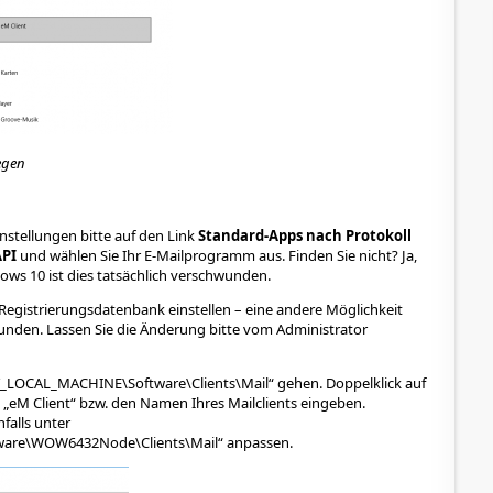
egen
instellungen bitte auf den Link
Standard-Apps nach Protokoll
PI
und wählen Sie Ihr E-Mailprogramm aus. Finden Sie nicht? Ja,
ws 10 ist dies tatsächlich verschwunden.
Registrierungsdatenbank einstellen – eine andere Möglichkeit
unden. Lassen Sie die Änderung bitte vom Administrator
EY_LOCAL_MACHINE\Software\Clients\Mail“ gehen. Doppelklick auf
 „eM Client“ bzw. den Namen Ihres Mailclients eingeben.
falls unter
re\WOW6432Node\Clients\Mail“ anpassen.