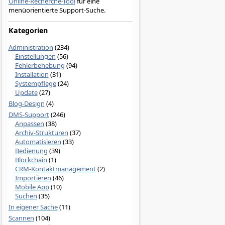
Online-Recherche-Tool
für eine
menüorientierte Support-Suche.
Kategorien
Administration
(234)
Einstellungen
(56)
Fehlerbehebung
(94)
Installation
(31)
Systempflege
(24)
Update
(27)
Blog-Design
(4)
DMS-Support
(246)
Anpassen
(38)
Archiv-Strukturen
(37)
Automatisieren
(33)
Bedienung
(39)
Blockchain
(1)
CRM-Kontaktmanagement
(2)
Importieren
(46)
Mobile App
(10)
Suchen
(35)
In eigener Sache
(11)
Scannen
(104)