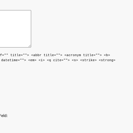
f="" title=""> <abbr title=""> <acronym title=""> <b>
 datetime=""> <em> <i> <q cite=""> <s> <strike> <strong>
Feld: