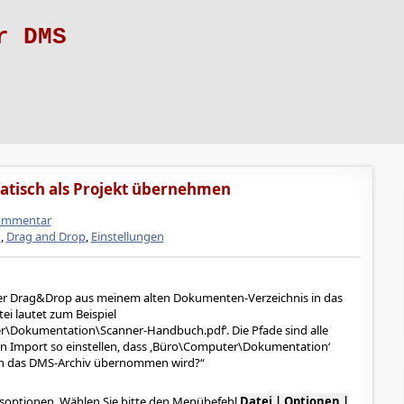
r DMS
matisch als Projekt übernehmen
ommentar
n
,
Drag and Drop
,
Einstellungen
 per Drag&Drop aus meinem alten Dokumenten-Verzeichnis in das
ei lautet zum Beispiel
Dokumentation\Scanner-Handbuch.pdf‘. Die Pfade sind alle
en Import so einstellen, dass ‚Büro\Computer\Dokumentation‘
in das DMS-Archiv übernommen wird?
nisoptionen. Wählen Sie bitte den Menübefehl
Datei | Optionen |