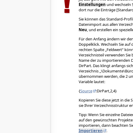
Einstellungen
und wechseln Si
dort nur die Einträge [Standard
Sie können das Standard-Profil
Datenimport aus allen Verzeich
Neu
, und erstellen ein speziel
Für den Anfang ändern wir den 
Doppelklick. Wechseln Sie auf d
rechten Spalte „Feldwert“ kön
Verzeichnisteil verwenden Sie 
Name der zu importierenden Da
DirPart. Das klingt anfangs si
Verzeichnis „\Dokumente\Büro\
übernommen werden, die 2 und 
Variable lautet:
{
Source
:DirPart,2,4}
Kopieren Sie diese jetzt in die 
sie Ihrer Verzeichnisstruktur en
Tipp: Wenn Sie einzelne Datei
auf den gewünschten Projektei
importieren, dann beachten S
Importieren
.