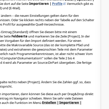
e dort auf die Seite
Importieren |
Profile
. Vermutlich gibt es
] und [E-Mail].
 ändern – die neuen Einstellungen gelten dann für den
nissen. Oder Sie klicken rechts neben der Tabelle auf den Schalter
les Profil für ausgewählte Quell-Verzeichnisse.
Eintrag [Standard]: öffnen Sie diesen bitte mit einem
ie Seite
Feldwerte
und markieren Sie die Zeile [Project]. In der
nen Vorgaben für den Import definiert werden. Für einen
bitte die Makrovariable Source (das ist der komplette Pfad und
tei) und extrahieren die gewünschten Teile mit dem Parameter
cherlich nach Programmierkenntnissen, ist aber nicht schwer. Vom
Computer\Dokumentation\“ sollen die Teile 2 bis 4
4 wird als Parameter an Source:DirPart übergeben. Die fertige
Spalte rechts neben [Project]. Ändern Sie die Zahlen ggf. so, dass
tspricht.
en importieren, dann können Sie diese auch per Drag&Drop direkt
ntrag im Navigator schieben. Wenn Sie sehr viele Dateien
ie auch die Funktion im Menü
Erstellen | Importieren |