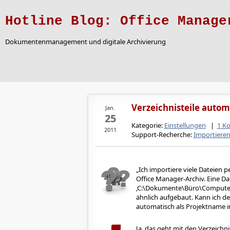
Hotline Blog: Office Manage
Dokumentenmanagement und digitale Archivierung
Verzeichnisteile auto
Jan.
25
Kategorie:
Einstellungen
|
1 K
2011
Support-Recherche:
Importiere
Ich importiere viele Dateien
Office Manager-Archiv. Eine Dat
‚C:\Dokumente\Büro\Computer\
ähnlich aufgebaut. Kann ich d
automatisch als Projektname 
Ja, das geht mit den Verzeich