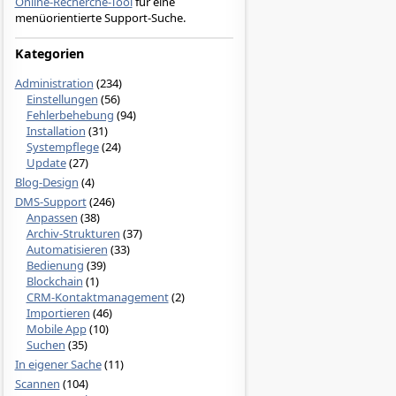
Online-Recherche-Tool
für eine
menüorientierte Support-Suche.
Kategorien
Administration
(234)
Einstellungen
(56)
Fehlerbehebung
(94)
Installation
(31)
Systempflege
(24)
Update
(27)
Blog-Design
(4)
DMS-Support
(246)
Anpassen
(38)
Archiv-Strukturen
(37)
Automatisieren
(33)
Bedienung
(39)
Blockchain
(1)
CRM-Kontaktmanagement
(2)
Importieren
(46)
Mobile App
(10)
Suchen
(35)
In eigener Sache
(11)
Scannen
(104)