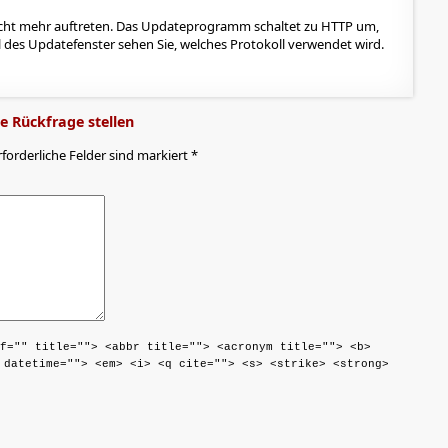
cht mehr auftreten. Das Updateprogramm schaltet zu HTTP um,
el des Updatefenster sehen Sie, welches Protokoll verwendet wird.
 Rückfrage stellen
rforderliche Felder sind markiert *
f="" title=""> <abbr title=""> <acronym title=""> <b>
 datetime=""> <em> <i> <q cite=""> <s> <strike> <strong>