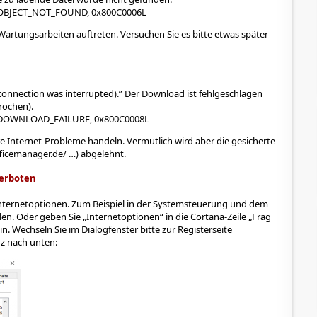
_OBJECT_NOT_FOUND, 0x800C0006L
Wartungsarbeiten auftreten. Versuchen Sie es bitte etwas später
connection was interrupted).
Der Download ist fehlgeschlagen
rochen).
_DOWNLOAD_FAILURE, 0x800C0008L
e Internet-Probleme handeln. Vermutlich wird aber die gesicherte
ficemanager.de/ …) abgelehnt.
verboten
Internetoptionen. Zum Beispiel in der Systemsteuerung und dem
en. Oder geben Sie „Internetoptionen“ in die Cortana-Zeile „Frag
. Wechseln Sie im Dialogfenster bitte zur Registerseite
nz nach unten: