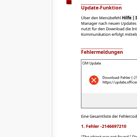
Update-Funktion
Über den Menübefehl
Hilfe |
Manager nach neuen Updates s
nutzt für den Download die In
Kommunikation erfolgt mittel
Fehlermeldungen
Eine Gesamtliste der Fehlerco
1. Fehler -2146697210
The object was not found.
Die