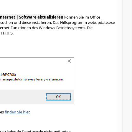
 Internet | Software aktualisieren
können Sie im Office
uchen und diese installieren. Das Hilfsprogramm webupdate.exe
ternet-Funktionen des Windows-Betriebssystems. Die
s
HTTPS
.
des
finden Sie hier
.
 zu ladende Datei wurde nicht gefunden.