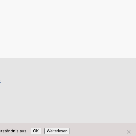
r
rständnis aus.
OK
Weiterlesen