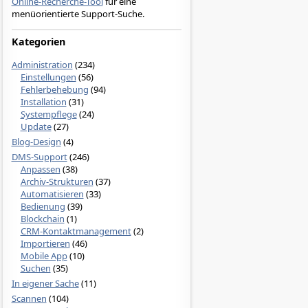
Online-Recherche-Tool
für eine
menüorientierte Support-Suche.
Kategorien
Administration
(234)
Einstellungen
(56)
Fehlerbehebung
(94)
Installation
(31)
Systempflege
(24)
Update
(27)
Blog-Design
(4)
DMS-Support
(246)
Anpassen
(38)
Archiv-Strukturen
(37)
Automatisieren
(33)
Bedienung
(39)
Blockchain
(1)
CRM-Kontaktmanagement
(2)
Importieren
(46)
Mobile App
(10)
Suchen
(35)
In eigener Sache
(11)
Scannen
(104)