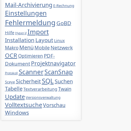
Mail-Archivierung
E-Rechnung
Einstellungen
Fehlermeldung
GoBD
Import
Hilfe
Hyper-V
Installation
Layout
Linux
Menü
Netzwerk
Makro
Mobile
OCR
PDF-
Optimieren
Projektnavigator
Dokument
Scanner
ScanSnap
Protokoll
SQL
Sicherheit
Suchen
Sceye
Tabelle
Twain
Textverarbeitung
Update
Versionsverwaltung
Volltextsuche
Vorschau
Windows