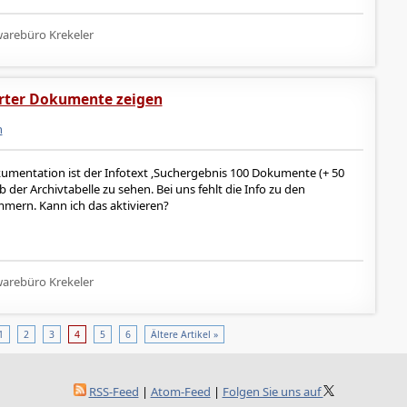
arebüro Krekeler
erter Dokumente zeigen
n
kumentation ist der Infotext ‚Suchergebnis 100 Dokumente (+ 50
 der Archivtabelle zu sehen. Bei uns fehlt die Info zu den
mmern. Kann ich das aktivieren?
arebüro Krekeler
1
2
3
4
5
6
Ältere Artikel »
RSS-Feed
|
Atom-Feed
|
Folgen Sie uns auf