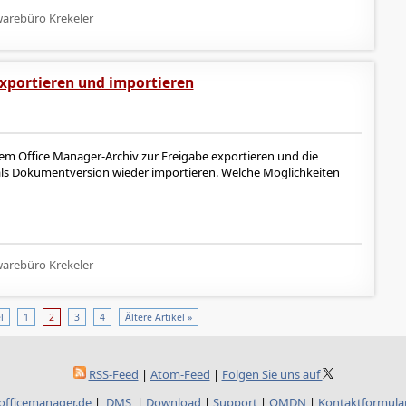
arebüro Krekeler
xportieren und importieren
 Office Manager-Archiv zur Freigabe exportieren und die
ls Dokumentversion wieder importieren. Welche Möglichkeiten
arebüro Krekeler
l
1
2
3
4
Ältere Artikel »
RSS-Feed
|
Atom-Feed
|
Folgen Sie uns auf
officemanager.de
|
DMS
|
Download
|
Support
|
OMDN
|
Kontaktformula