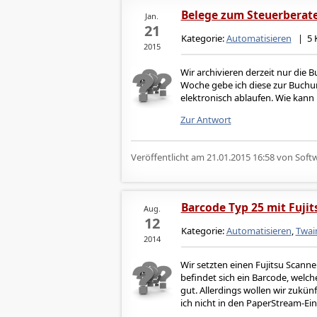
Belege zum Steuerberat
Jan.
21
Kategorie:
Automatisieren
| 5 
2015
Wir archivieren derzeit nur di
Woche gebe ich diese zur Buchung
elektronisch ablaufen. Wie kann 
Zur Antwort
Veröffentlicht am
21.01.2015 16:58
von Softw
Barcode Typ 25 mit Fuji
Aug.
12
Kategorie:
Automatisieren
,
Twai
2014
Wir setzten einen Fujitsu Scann
befindet sich ein Barcode, welc
gut. Allerdings wollen wir zukün
ich nicht in den PaperStream-Ein