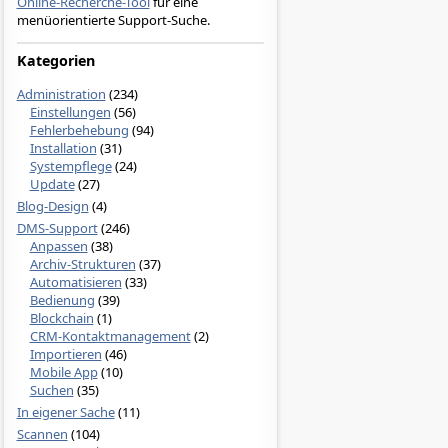
Online-Recherche-Tool
für eine
menüorientierte Support-Suche.
Kategorien
Administration
(234)
Einstellungen
(56)
Fehlerbehebung
(94)
Installation
(31)
Systempflege
(24)
Update
(27)
Blog-Design
(4)
DMS-Support
(246)
Anpassen
(38)
Archiv-Strukturen
(37)
Automatisieren
(33)
Bedienung
(39)
Blockchain
(1)
CRM-Kontaktmanagement
(2)
Importieren
(46)
Mobile App
(10)
Suchen
(35)
In eigener Sache
(11)
Scannen
(104)