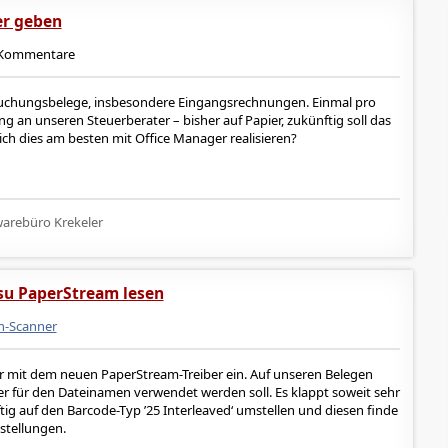
er geben
Kommentare
e Buchungsbelege, insbesondere Eingangsrechnungen. Einmal pro
 an unseren Steuerberater – bisher auf Papier, zukünftig soll das
ich dies am besten mit Office Manager realisieren?
arebüro Krekeler
tsu PaperStream lesen
n-Scanner
er mit dem neuen PaperStream-Treiber ein. Auf unseren Belegen
her für den Dateinamen verwendet werden soll. Es klappt soweit sehr
ftig auf den Barcode-Typ ’25 Interleaved‘ umstellen und diesen finde
stellungen.