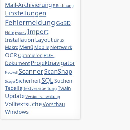
Mail-Archivierung
E-Rechnung
Einstellungen
Fehlermeldung
GoBD
Import
Hilfe
Hyper-V
Installation
Layout
Linux
Menü
Netzwerk
Makro
Mobile
OCR
PDF-
Optimieren
Projektnavigator
Dokument
Scanner
ScanSnap
Protokoll
SQL
Sicherheit
Suchen
Sceye
Tabelle
Twain
Textverarbeitung
Update
Versionsverwaltung
Volltextsuche
Vorschau
Windows